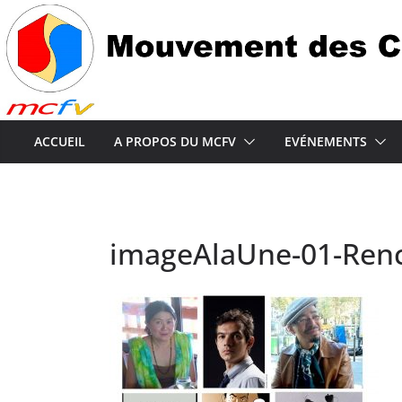
Passer
au
contenu
ACCUEIL
A PROPOS DU MCFV
EVÉNEMENTS
imageAlaUne-01-Ren