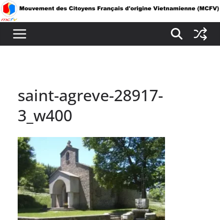
Passer
au
contenu
saint-agreve-28917-
3_w400