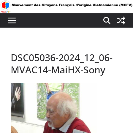
Passer
au
contenu
DSC05036-2024_12_06-
MVAC14-MaiHX-Sony