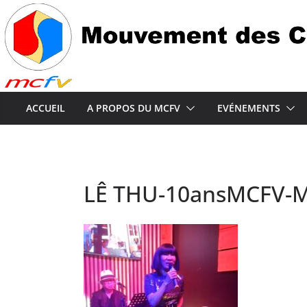
Passer
au
contenu
ACCUEIL
A PROPOS DU MCFV
EVÉNEMENTS
LÊ THU-10ansMCFV-