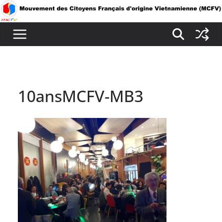
Passer
au
contenu
10ansMCFV-MB3