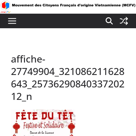
Passer
au
contenu
affiche-
27749904_321086211628
643_25736290840337202
12_n