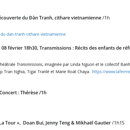
écouverte du Đàn Tranh, cithare vietnamienne
/1h
du-dan-tranh-cithare-vietnamienne
08 février 18h30, Transmissions : Récits des enfants de réf
théâtrale
Transmissions
, imaginée par Linda Nguon et le collectif Ban
p Tran Nghia, Tigaï Tranlé et Marie Roat Chaya.
https://www.laferme
Concert : Thérèse /1h
La Tour », Doan Bui, Jenny Teng & Mikhaël Gautier
/1h15