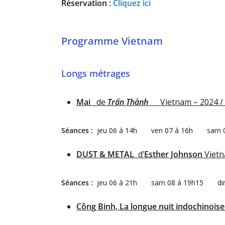
Réservation :
Cliquez ici
Programme Vietnam
Longs métrages
Mai
de
Trấn Thành
Vietnam – 2024 /
Séances :
jeu 06 à 14h ven 07 à 16h sam 
DUST & METAL
d’
Esther Johnson
Vietn
Séances :
jeu 06 à 21h sam 08 à 19h15 dim
Công Binh, La longue nuit indochinois