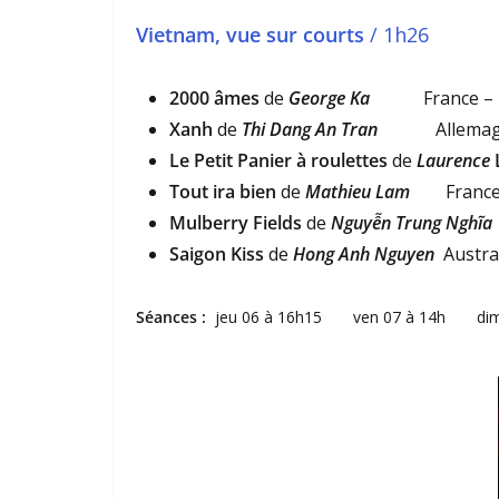
Vietnam, vue sur courts
/ 1h26
2000 âmes
de
George Ka
France – 
Xanh
de
Thi Dang An Tran
Allemag
Le Petit Panier à roulettes
de
Laurence
Tout ira bien
de
Mathieu Lam
France
Mulberry Fields
de
Nguyễn Trung Nghĩa
Saigon Kiss
de
Hong Anh Nguyen
Austra
Séances :
jeu 06 à 16h15 ven 07 à 14h dim