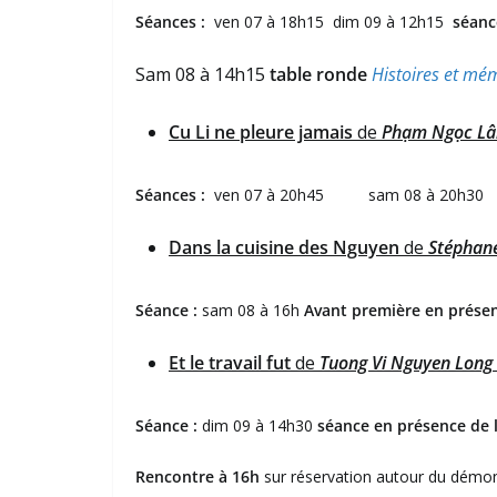
Séances :
ven 07 à 18h15 dim 09 à 12h15
séanc
Sam 08 à 14h15
table ronde
Histoires et mé
Cu Li ne pleure jamais
de
Phạm Ngọc Lâ
Séances :
ven 07 à 20h45 sam 08 à 20h3
Dans la cuisine des Nguyen
de
Stépha
Séance :
sam 08 à 16h
Avant première en présen
Et le travail fut
de
Tuong Vi Nguyen Long
Séance :
dim 09 à 14h30
séance en présence de l
Rencontre à 16h
sur réservation autour du démo