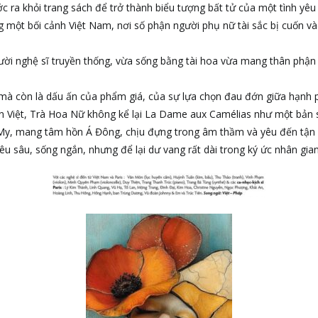
c ra khỏi trang sách để trở thành biểu tượng bất tử của một tình y
g một bối cảnh Việt Nam, nơi số phận người phụ nữ tài sắc bị cuốn và
gười nghệ sĩ truyền thống, vừa sống bằng tài hoa vừa mang thân phậ
, mà còn là dấu ấn của phẩm giá, của sự lựa chọn đau đớn giữa hạnh 
ần Việt, Trà Hoa Nữ không kể lại La Dame aux Camélias như một bản 
 My, mang tâm hồn Á Đông, chịu đựng trong âm thầm và yêu đến tận 
u sâu, sống ngắn, nhưng để lại dư vang rất dài trong ký ức nhân gian