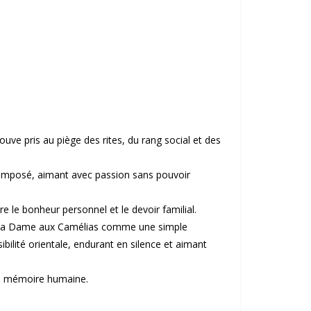
uve pris au piège des rites, du rang social et des
n imposé, aimant avec passion sans pouvoir
e le bonheur personnel et le devoir familial.
s La Dame aux Camélias comme une simple
ilité orientale, endurant en silence et aimant
 la mémoire humaine.