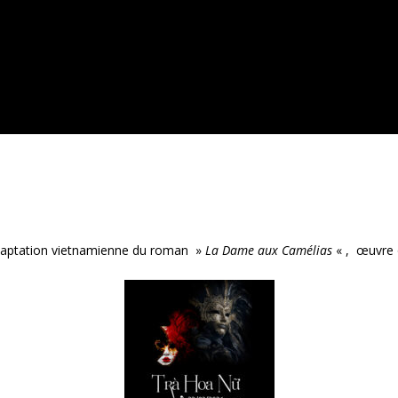
aptation vietnamienne du roman »
La Dame aux Camélias
« , œuvre o