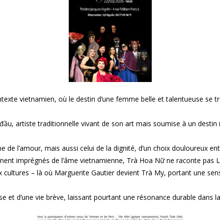
ntexte vietnamien, où le destin d’une femme belle et talentueuse se tro
đầu, artiste traditionnelle vivant de son art mais soumise à un desti
 de l’amour, mais aussi celui de la dignité, d’un choix douloureux entr
ndément imprégnés de l’âme vietnamienne, Trà Hoa Nữ ne raconte pa
ultures – là où Marguerite Gautier devient Trà My, portant une sensib
ense et d’une vie brève, laissant pourtant une résonance durable dans