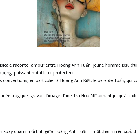
icale raconte l’amour entre Hoàng Anh Tuấn, jeune homme issu d’un
hượng, puissant notable et protecteur.
s conventions, en particulier à Hoàng Anh Kiệt, le père de Tuấn, qui c
stinée tragique, gravant l’image d’une Trà Hoa Nữ aimant jusqu’à l’ext
——————–
 xoay quanh mối tình giữa Hoàng Anh Tuấn – một thanh niên xuất thâ