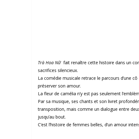
Trà Hoa Nữ
fait renaître cette histoire dans un co
sacrifices silencieux.
La comédie musicale retrace le parcours d’une cô 
préserver son amour.
La fleur de camélia n’y est pas seulement l’emblème
Par sa musique, ses chants et son livret profo
transposition, mais comme un dialogue entre deux c
jusqu’au bout.
C’est l’histoire de femmes belles, d’un amour int