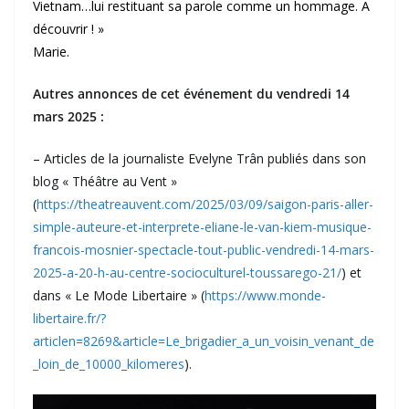
Vietnam…lui restituant sa parole comme un hommage. A
découvrir ! »
Marie.
Autres annonces de cet événement du vendredi 14
mars 2025 :
– Articles de la journaliste Evelyne Trân publiés dans son
blog « Théâtre au Vent »
(
https://theatreauvent.com/2025/03/09/saigon-paris-aller-
simple-auteure-et-interprete-eliane-le-van-kiem-musique-
francois-mosnier-spectacle-tout-public-vendredi-14-mars-
2025-a-20-h-au-centre-socioculturel-toussarego-21/
) et
dans « Le Mode Libertaire » (
https://www.monde-
libertaire.fr/?
articlen=8269&article=Le_brigadier_a_un_voisin_venant_de
_loin_de_10000_kilomeres
).