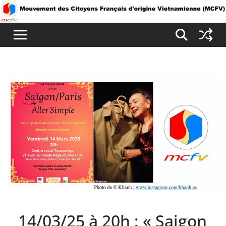
Passer
au
contenu
14/03/25 à 20h : « Saigon