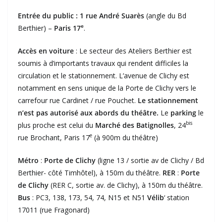
Entrée du public :
1 rue André Suarès
(angle du Bd
e
Berthier) –
Paris 17
.
Accès en voiture
: Le secteur des Ateliers Berthier est
soumis à d’importants travaux qui rendent difficiles la
circulation et le stationnement. L’avenue de Clichy est
notamment en sens unique de la Porte de Clichy vers le
carrefour rue Cardinet / rue Pouchet.
Le stationnement
n’est pas autorisé aux abords du théâtre.
Le
parking
le
bis
plus proche est celui du
Marché des Batignolles
, 24
e
rue Brochant, Paris 17
(à 900m du théâtre)
Métro
:
Porte de Clichy
(ligne 13 / sortie av de Clichy / Bd
Berthier- côté Timhôtel), à 150m du théâtre.
RER
:
Porte
de Clichy
(RER C, sortie av. de Clichy), à 150m du théâtre.
Bus
: PC3, 138, 173, 54, 74, N15 et N51
Vélib
‘ station
17011 (rue Fragonard)