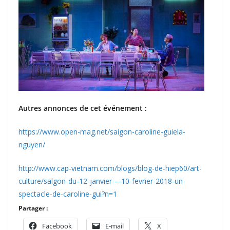
Autres annonces de cet événement :
https://www.open-mag.net/saigon-caroline-guiela-
nguyen/
http://www.cap-vietnam.com/blogs/blog-de-hiep60/art-
culture/salgon-du-12-janvier-–-10-fevrier-2018-un-
spectacle-de-caroline-gui?n=1
Partager :
Facebook
E-mail
X