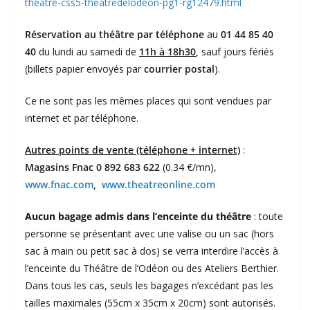
theatre-css5-theatredelodeon-pg1-rg12479.html
Réservation au théâtre par téléphone
au
01 44 85 40
40
du lundi au samedi de
11h à 18h30
,
sauf jours fériés
(billets papier envoyés par
courrier postal
).
Ce ne sont pas les mêmes places qui sont vendues par
internet et par téléphone.
Autres points de vente (téléphone + internet)
:
Magasins Fnac 0 892 683 622
(0.34 €/mn),
www.fnac.com
,
www.theatreonline.com
Aucun bagage admis dans l’enceinte du théâtre
: toute
personne se présentant avec une valise ou un sac (hors
sac à main ou petit sac à dos) se verra interdire l’accès à
l’enceinte du Théâtre de l’Odéon ou des Ateliers Berthier.
Dans tous les cas, seuls les bagages n’excédant pas les
tailles maximales (55cm x 35cm x 20cm) sont autorisés.