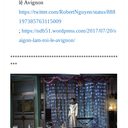
lệ Avignon
https://twitter.com/RobertNguyen/status/888
197385763115009
;
https://ndb51.wordpress.com/2017/07/20/s
aigon-lam-roi-le-avignon/
***********************************************
***