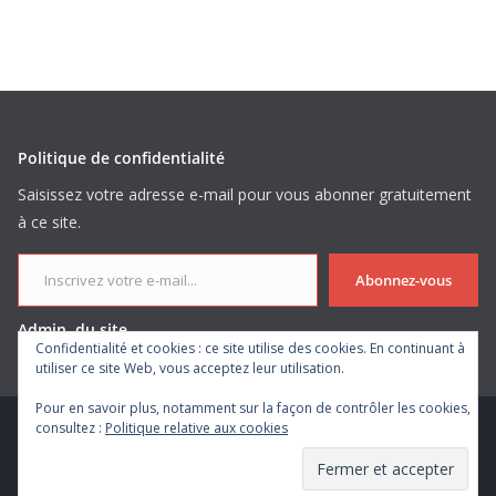
Politique de confidentialité
Saisissez votre adresse e-mail pour vous abonner gratuitement
à ce site.
Inscrivez votre e-mail...
Abonnez-vous
Admin. du site
Confidentialité et cookies : ce site utilise des cookies. En continuant à
utiliser ce site Web, vous acceptez leur utilisation.
Pour en savoir plus, notamment sur la façon de contrôler les cookies,
consultez :
Politique relative aux cookies
Copyright © 2026
. Tous droits réservés.
Theme
ColorMag
par ThemeGrill. Propulsé par
WordPress
.