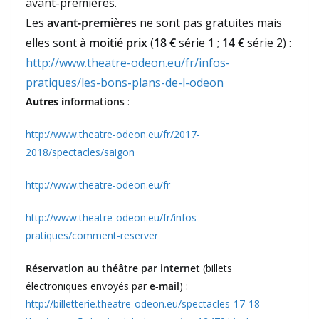
avant-premières.
Les
avant-premières
ne sont pas gratuites mais
elles sont
à moitié prix
(
18 €
série 1 ;
14 €
série 2) :
http://www.theatre-odeon.eu/fr/infos-
pratiques/les-bons-plans-de-l-odeon
Autres i
nformations
:
http://www.theatre-odeon.eu/fr/2017-
2018/spectacles/saigon
http://www.theatre-odeon.eu/fr
http://www.theatre-odeon.eu/fr/infos-
pratiques/comment-reserver
Réservation au théâtre par internet
(billets
électroniques envoyés par
e-mail
) :
http://billetterie.theatre-odeon.eu/spectacles-17-18-