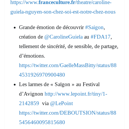
https://www.
franceculture.fr
/theatre/caroline-
guiela-nguyen-son-chez-soi-est-notre-chez-nous
Grande émotion de découvrir
#Saigon
,
création de
@CarolineGuiela
au
#FDA17
,
tellement de sincérité, de sensible, de partage,
d’émotions.
https://twitter.com/GaelleMassBitty/status/88
4531926970900480
Les larmes de « Saïgon » au Festival
d’Avignon
http://www.lepoint.fr/tiny/1-
2142859
via
@LePoint
https://twitter.com/DEBOUTSION/status/88
5456460095815680