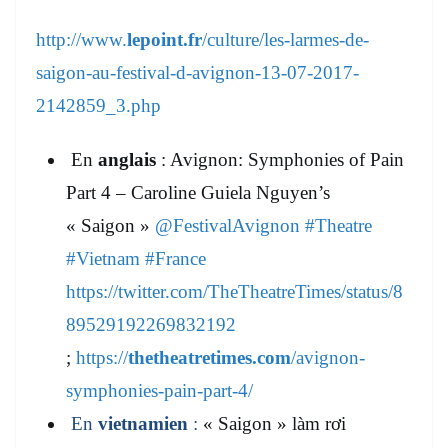
http://www.
lepoint.fr
/culture/les-larmes-de-
saigon-au-festival-d-avignon-13-07-2017-
2142859_3.php
En
anglais
: Avignon: Symphonies of Pain
Part 4 – Caroline Guiela Nguyen’s
« Saigon »
@FestivalAvignon
#Theatre
#Vietnam
#France
https://twitter.com/TheTheatreTimes/status/8
89529192269832192
;
https://
thetheatretimes.com
/avignon-
symphonies-pain-part-4/
En
vietnamien
:
« Saigon » làm rơi